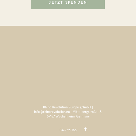
JETZT SPENDEN
Rhino Revolution Europe gGmbH |
info@rhinorevolution.eu | Mittelbergstraße 18,
67157 Wachenheim, Germany
Back to Top