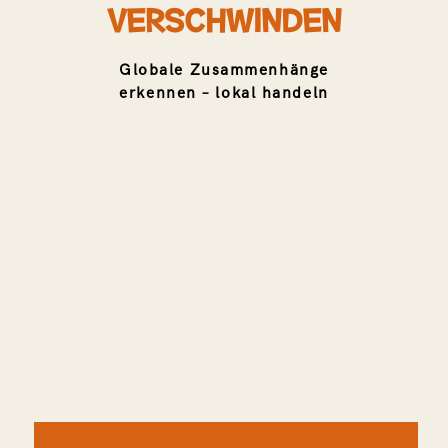
VERSCHWINDEN
Globale Zusammenhänge
BILDUNGSPATENSCHAFT
erkennen – lokal handeln
Bildung schenken, Zukunft schaffen –
Unterstützen Sie mit nur 29 € pro Monat.
JETZT SPENDEN