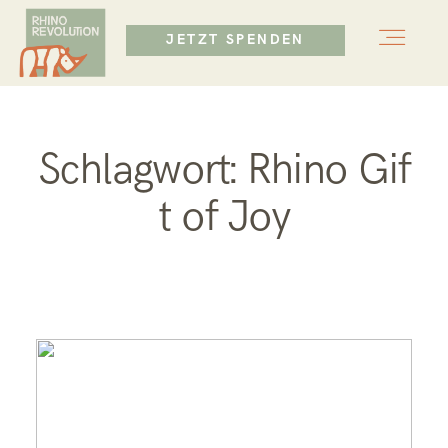
JETZT SPENDEN
HOME
HOME
Schlagwort: Rhino Gif
ÜBER UNS
ÜBER UNS
t of Joy
MISSION
MISSION
BLOG
BLOG
KONTAKT
KONTAKT