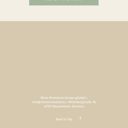
Rhino Revolution Europe gGmbH |
info@rhinorevolution.eu | Mittelbergstraße 18,
67157 Wachenheim, Germany
Back to Top