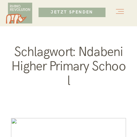
JETZT SPENDEN
HOME
HOME
Schlagwort: Ndabeni
ÜBER UNS
ÜBER UNS
Higher Primary Schoo
l
MISSION
MISSION
BLOG
BLOG
KONTAKT
KONTAKT