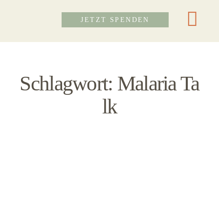
JETZT SPENDEN
HOME
HOME
Schlagwort: Malaria Ta
ÜBER UNS
ÜBER UNS
lk
MISSION
MISSION
BLOG
BLOG
KONTAKT
KONTAKT