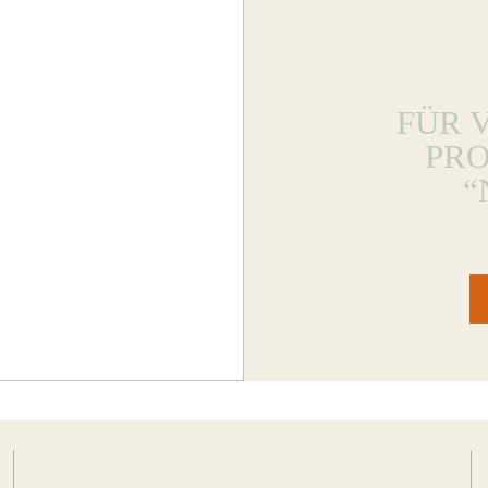
FÜR 
PR
“