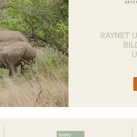
ARTE
RAYNET U
BIL
U