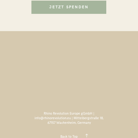
JETZT SPENDEN
Rhino Revolution Europe gGmbH |
info@rhinorevolution.eu | Mittelbergstraße 18,
67157 Wachenheim, Germany
Back to Top