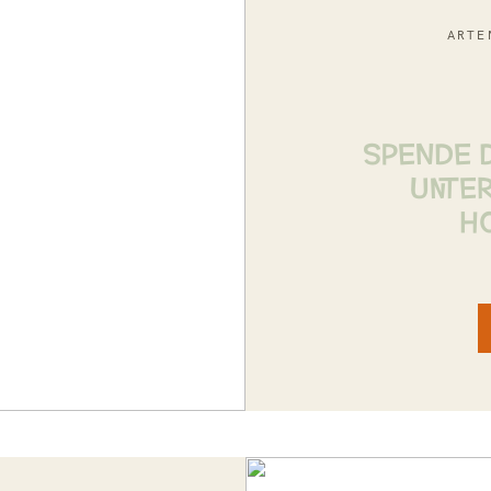
ARTE
SPENDE 
UNTE
H