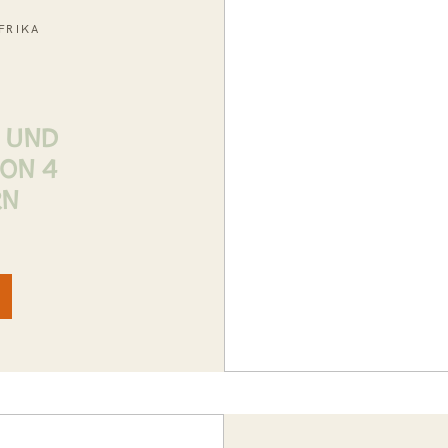
FRIKA
 und
on 4
rn