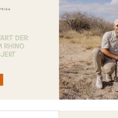
FRIKA
TART DER
M RHINO
JEKT