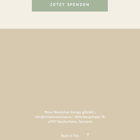
JETZT SPENDEN
Rhino Revolution Europe gGmbH |
info@rhinorevolution.eu | Mittelbergstraße 18,
67157 Wachenheim, Germany
Back to Top