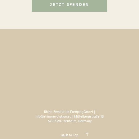
JETZT SPENDEN
Rhino Revolution Europe gGmbH |
info@rhinorevolution.eu | Mittelbergstraße 18,
67157 Wachenheim, Germany
Back to Top