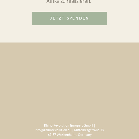
Afrika zu realisieren.
JETZT SPENDEN
Rhino Revolution Europe gGmbH |
info@rhinorevolution.eu | Mittelbergstraße 18,
67157 Wachenheim, Germany