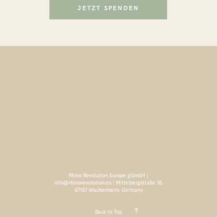
JETZT SPENDEN
Rhino Revolution Europe gGmbH |
info@rhinorevolution.eu | Mittelbergstraße 18,
67157 Wachenheim, Germany
Back to Top